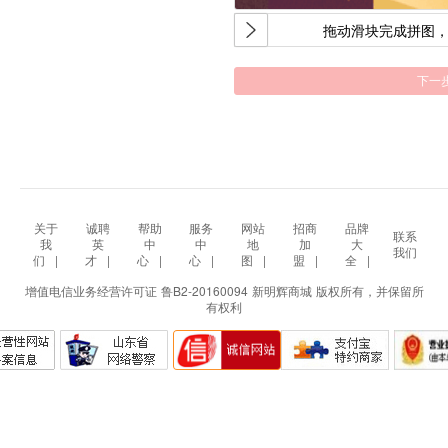
拖动滑块完成拼图
下一
关于
诚聘
帮助
服务
网站
招商
品牌
联系
我
英
中
中
地
加
大
我们
们
|
才
|
心
|
心
|
图
|
盟
|
全
|
增值电信业务经营许可证 鲁B2-20160094 新明辉商城 版权所有，并保留所
有权利